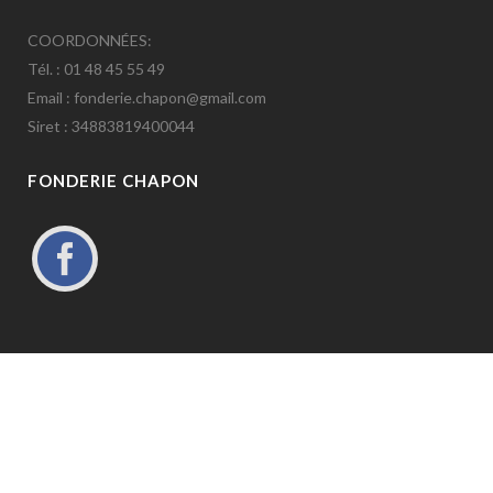
COORDONNÉES:
Tél. : 01 48 45 55 49
Email : fonderie.chapon@gmail.com
Siret : 34883819400044
FONDERIE CHAPON