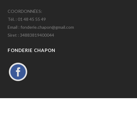
COORDONNÉES:
Tél. : 01 48 45 55 49
Email : fonderie.chapon@gmail.com
Siret : 34883819400044
FONDERIE CHAPON