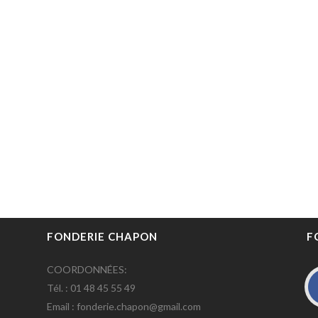
FONDERIE CHAPON
F
COORDONNÉES:
Tél. : 01 48 45 55 49
Email : fonderie.chapon@gmail.com