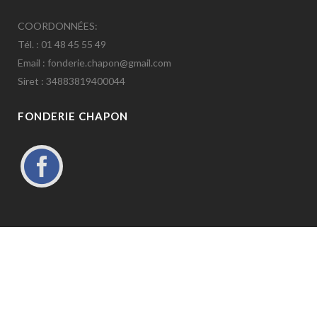
COORDONNÉES:
Tél. : 01 48 45 55 49
Email : fonderie.chapon@gmail.com
Siret : 34883819400044
FONDERIE CHAPON